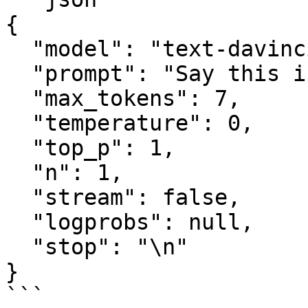
{

  "model": "text-davinci-003",

  "prompt": "Say this is a test",

  "max_tokens": 7,

  "temperature": 0,

  "top_p": 1,

  "n": 1,

  "stream": false,

  "logprobs": null,

  "stop": "\n"

}

```
