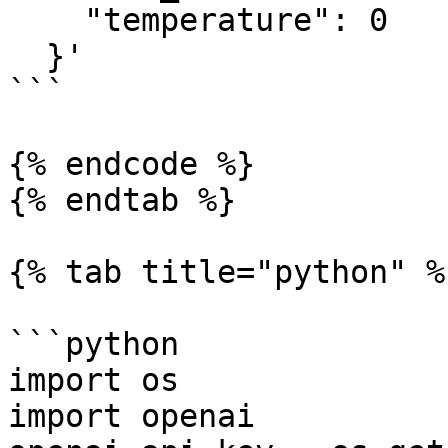
    "temperature": 0

  }'

```

{% endcode %}

{% endtab %}

{% tab title="python" %}
```python

import os

import openai
