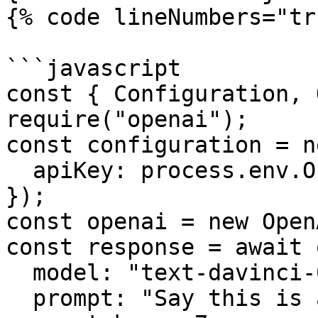
{% code lineNumbers="tr
```javascript

const { Configuration, 
require("openai");

const configuration = n
  apiKey: process.env.OPENAI_API_KEY,

});

const openai = new Open
const response = await 
  model: "text-davinci-003",

  prompt: "Say this is a test",
