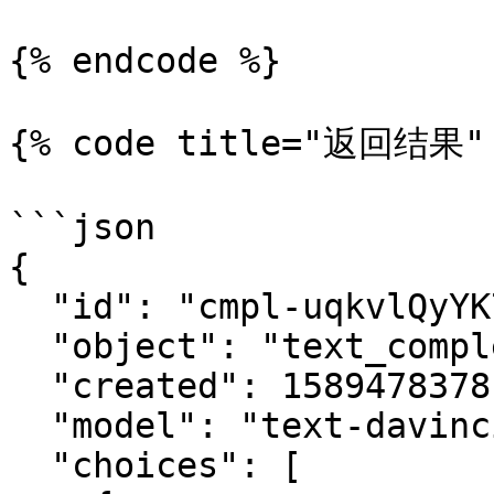
{% endcode %}

{% code title="返回结果" l
```json

{

  "id": "cmpl-uqkvlQyYK7bGYrRHQ0eXlWi7",

  "object": "text_completion",

  "created": 1589478378,

  "model": "text-davinci-003",

  "choices": [
