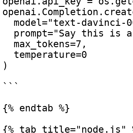
openai.api_key = os.get
openai.Completion.create
  model="text-davinci-003",

  prompt="Say this is a test",

  max_tokens=7,

  temperature=0

)

```

{% endtab %}

{% tab title="node.js" %