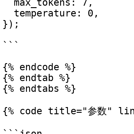
  max_tokens: 7,

  temperature: 0,

});

```

{% endcode %}

{% endtab %}

{% endtabs %}

{% code title="参数" lin
```json
