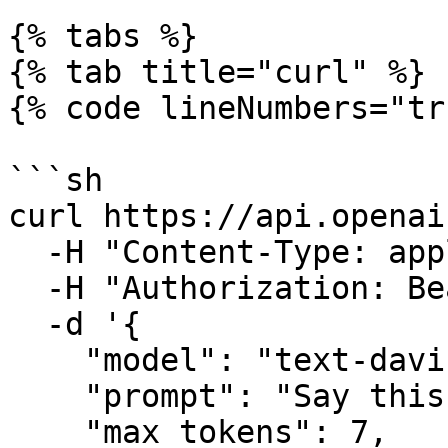
{% tabs %}

{% tab title="curl" %}

{% code lineNumbers="tr
```sh

curl https://api.openai
  -H "Content-Type: application/json" \

  -H "Authorization: Bearer $OPENAI_API_KEY" \

  -d '{

    "model": "text-davinci-003",

    "prompt": "Say this is a test",

    "max_tokens": 7,
