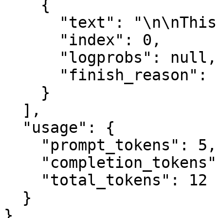
    {

      "text": "\n\nThis is indeed a test",

      "index": 0,

      "logprobs": null,

      "finish_reason": "length"

    }

  ],

  "usage": {

    "prompt_tokens": 5,

    "completion_tokens": 7,

    "total_tokens": 12

  }

}
